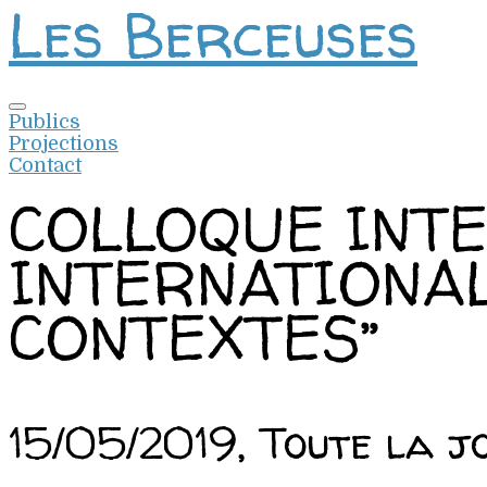
Les Berceuses
Aller
au
contenu
Publics
Projections
Contact
COLLOQUE INTE
INTERNATIONAL
CONTEXTES”
15/05/2019, Toute la j