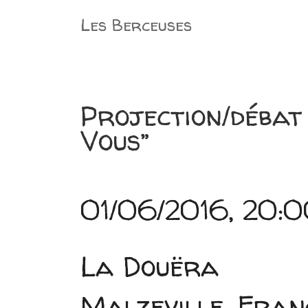
Aller
Les Berceuses
au
contenu
Projection/débat 
Vous”
01/06/2016, 20:0
La Douëra
Malzeville, Fran