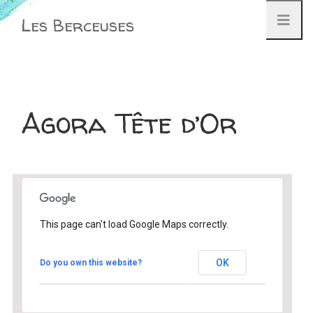
Aller
Les Berceuses
au
contenu
Agora Tête d’Or
This page can't load Google Maps correctly.
Agora Tête d’Or
OK
Do you own this website?
93 Rue Tête d'Or - Lyon
Évènement