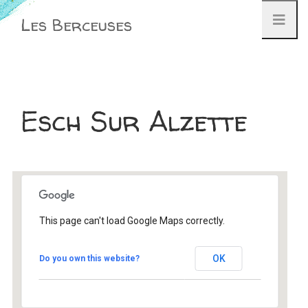
Aller
Les Berceuses
au
contenu
Esch Sur Alzette
This page can't load Google Maps correctly.
Esch Sur Alzette
OK
Do you own this website?
Esch Sur Alzette - Esch Sur Alzette
Évènement