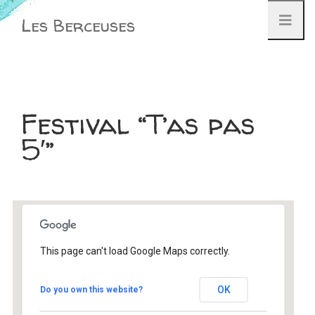
Aller
Les Berceuses
au
contenu
Festival “T’as pas
5′”
This page can't load Google Maps correctly.
Festival “T’as pas 5′”
OK
Do you own this website?
55 (Meuse) - Nettancourt
Évènement