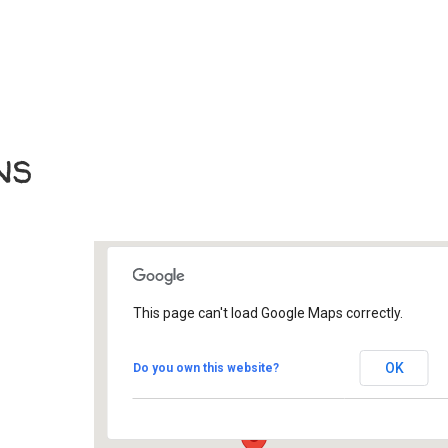
ns
This page can't load Google Maps correctly.
Les Grands Voisins
OK
Do you own this website?
Paris - XIV ème
Évènement