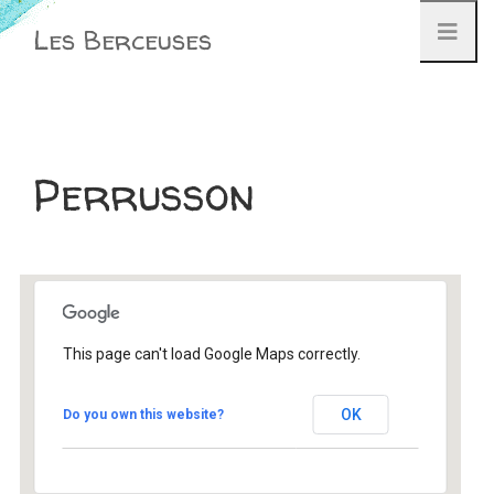
Aller
Les Berceuses
au
contenu
Perrusson
This page can't load Google Maps correctly.
Perrusson
OK
Do you own this website?
Parc Municipal - Indre et Loire
Évènement