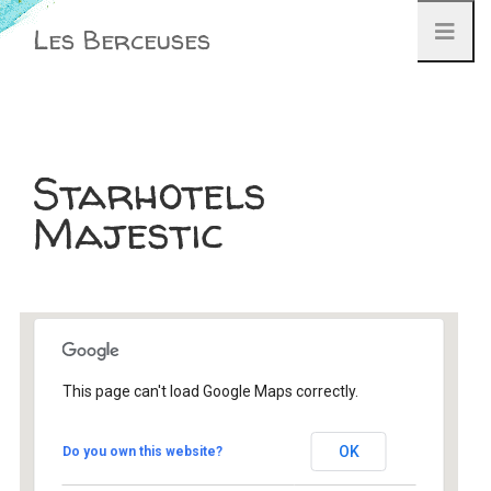
Aller
Les Berceuses
au
contenu
Starhotels
Majestic
This page can't load Google Maps correctly.
Starhotels Majestic
OK
Do you own this website?
Corso Vittorio Emanuele II - Turin
Évènement